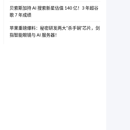
贝索斯加持 AI 搜索新星估值 140 亿！3 年超谷
歌 7 年成绩
苹果重磅爆料：秘密研发两大“杀手锏”芯片，剑
指智能眼镜与 AI 服务器！