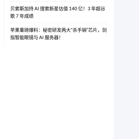
贝索斯加持 AI 搜索新星估值 140 亿！3 年超谷
歌 7 年成绩
苹果重磅爆料：秘密研发两大“杀手锏”芯片，剑
指智能眼镜与 AI 服务器！