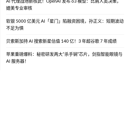
AI 代理战场新核武！OpenAI 发布 o3 模型：比肩人类决策，
媲美专业审核
软银 5000 亿美元 AI「星门」陷融资困境，孙正义：短期波动
不足为惧
贝索斯加持 AI 搜索新星估值 140 亿！3 年超谷歌 7 年成绩
苹果重磅爆料：秘密研发两大“杀手锏”芯片，剑指智能眼镜与
AI 服务器！