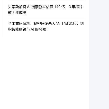
贝索斯加持 AI 搜索新星估值 140 亿！3 年超谷
歌 7 年成绩
苹果重磅爆料：秘密研发两大“杀手锏”芯片，剑
指智能眼镜与 AI 服务器！