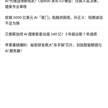
AI 代理战场新核武！OpenAI 发布 o3 模型：比肩人类决策，
媲美专业审核
软银 5000 亿美元 AI「星门」陷融资困境，孙正义：短期波动
不足为惧
贝索斯加持 AI 搜索新星估值 140 亿！3 年超谷歌 7 年成绩
苹果重磅爆料：秘密研发两大“杀手锏”芯片，剑指智能眼镜与
AI 服务器！