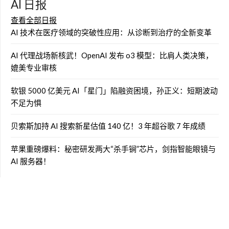
AI 日报
查看全部日报
AI 技术在医疗领域的突破性应用：从诊断到治疗的全新变革
AI 代理战场新核武！OpenAI 发布 o3 模型：比肩人类决策，
媲美专业审核
软银 5000 亿美元 AI「星门」陷融资困境，孙正义：短期波动
不足为惧
贝索斯加持 AI 搜索新星估值 140 亿！3 年超谷歌 7 年成绩
苹果重磅爆料：秘密研发两大“杀手锏”芯片，剑指智能眼镜与
AI 服务器！