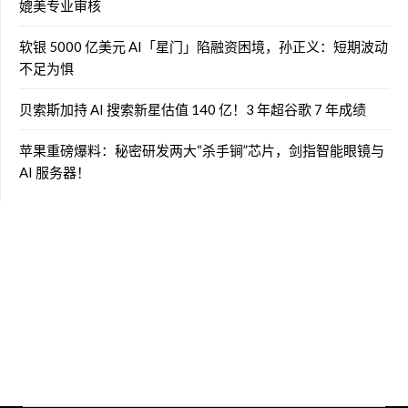
媲美专业审核
软银 5000 亿美元 AI「星门」陷融资困境，孙正义：短期波动
不足为惧
贝索斯加持 AI 搜索新星估值 140 亿！3 年超谷歌 7 年成绩
苹果重磅爆料：秘密研发两大“杀手锏”芯片，剑指智能眼镜与
AI 服务器！