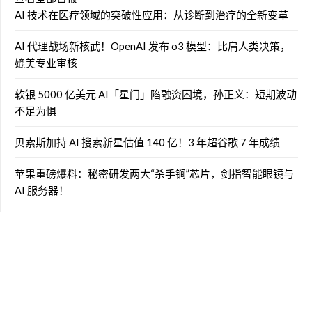
AI 技术在医疗领域的突破性应用：从诊断到治疗的全新变革
AI 代理战场新核武！OpenAI 发布 o3 模型：比肩人类决策，
媲美专业审核
软银 5000 亿美元 AI「星门」陷融资困境，孙正义：短期波动
不足为惧
贝索斯加持 AI 搜索新星估值 140 亿！3 年超谷歌 7 年成绩
苹果重磅爆料：秘密研发两大“杀手锏”芯片，剑指智能眼镜与
AI 服务器！