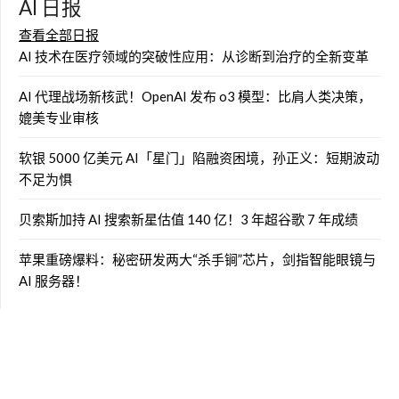
AI 日报
查看全部日报
AI 技术在医疗领域的突破性应用：从诊断到治疗的全新变革
AI 代理战场新核武！OpenAI 发布 o3 模型：比肩人类决策，
媲美专业审核
软银 5000 亿美元 AI「星门」陷融资困境，孙正义：短期波动
不足为惧
贝索斯加持 AI 搜索新星估值 140 亿！3 年超谷歌 7 年成绩
苹果重磅爆料：秘密研发两大“杀手锏”芯片，剑指智能眼镜与
AI 服务器！