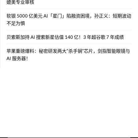
媲美专业审核
软银 5000 亿美元 AI「星门」陷融资困境，孙正义：短期波动
不足为惧
贝索斯加持 AI 搜索新星估值 140 亿！3 年超谷歌 7 年成绩
苹果重磅爆料：秘密研发两大“杀手锏”芯片，剑指智能眼镜与
AI 服务器！