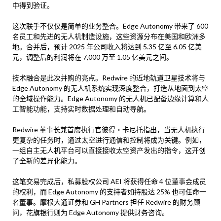
中得到验证。
这次联手不仅仅是简单的业务整合。Edge Autonomy 带来了 600
名员工和先进的无人机制造设施，这些资源分布在美国和欧洲多
地。合并后，预计 2025 年公司收入将达到 5.35 亿至 6.05 亿美
元，调整后的利润将在 7,000 万至 1.05 亿美元之间。
技术融合是此次并购的亮点。Redwire 的近地轨道卫星技术将与
Edge Autonomy 的无人机系统实现深度整合，打造从地面到太空
的全域操作能力。Edge Autonomy 的无人机已配备边缘计算和人
工智能功能，支持实时数据处理和自动导航。
Redwire 董事长兼首席执行官彼得・卡尼托指出，当无人机执行
更复杂的任务时，通过太空进行通信和控制将成为关键。例如，
一组自主无人机平台可以直接接收太空资产发出的指令，这开创
了全新的差异化能力。
这笔交易完成后，私募股权公司 AEI 将获得任命 4 位董事会成员
的权利，而 Edge Autonomy 的支持者如持股达 25% 也可任命一
名董事。摩根大通证券和 GH Partners 担任 Redwire 的财务顾
问，花旗银行则为 Edge Autonomy 提供财务咨询。