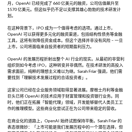
月，OpenAI 已经完成了 660 亿美元的融资，公司估值飙升至
1570 亿美元。但这似乎仍不足以支撑其雄心勃勃的技术研发计
划。
在这种背景下，IPO 成为一个值得考虑的选项。通过上市，
OpenAI 可以获得更多元化的融资渠道，包括结构性债务等金融
工具，这将有效降低资金成本。但这个选择并非没有风险 – 一旦
上市，公司将面临来自投资者的短期盈利压力。
OpenAI 的发展历程折射出整个 AI 行业的现实。从最初的非营利
组织到如今考虑 IPO，这种转变并非偶然。在技术研发的高投入
需求面前，纯粹的理想主义难以为继。Sarah Friar 强调，他们需
要找到「理解技术发展过程的合适投资者」。
这家公司已经在企业服务领域取得显著进展。摩根士丹利等金融
巨头已将 OpenAI 的技术应用于财富管理和投资银行业务。同
时，他们正在拓展「智能代理」领域，开发能够替代人类员工工
作的推理模型。这些商业化尝试正在为公司带来稳定的营收。
在商业化的道路上，OpenAI 始终试图保持平衡。Sarah Friar 的
表态很微妙：「上市可能是我们发展历程中的一个潜在选择，但