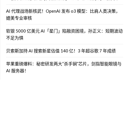
AI 代理战场新核武！OpenAI 发布 o3 模型：比肩人类决策，
媲美专业审核
软银 5000 亿美元 AI「星门」陷融资困境，孙正义：短期波动
不足为惧
贝索斯加持 AI 搜索新星估值 140 亿！3 年超谷歌 7 年成绩
苹果重磅爆料：秘密研发两大“杀手锏”芯片，剑指智能眼镜与
AI 服务器！