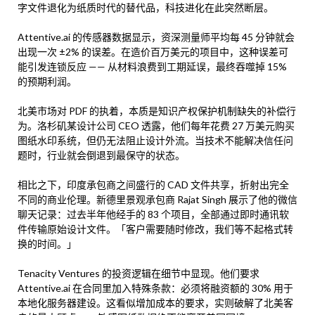
字文件退化为纸质时代的替代品，科技进化在此突然断层。
Attentive.ai 的传感器数据显示，资深测量师平均每 45 分钟就会
出现一次 ±2% 的误差。在造价百万美元的项目中，这种误差可
能引发连锁反应 —— 从材料浪费到工期延误，最终吞噬掉 15%
的预期利润。
北美市场对 PDF 的执着，本质是知识产权保护机制缺失的补偿行
为。洛杉矶某设计公司 CEO 透露，他们每年花费 27 万美元购买
图纸水印系统，但仍无法阻止设计外流。当技术不能解决信任问
题时，行业就会倒退到最保守的状态。
相比之下，印度承包商之间盛行的 CAD 文件共享，折射出完全
不同的商业伦理。新德里景观承包商 Rajat Singh 展示了他的微信
聊天记录：过去半年他经手的 83 个项目，全部通过即时通讯软
件传输原始设计文件。「客户需要随时修改，我们等不起格式转
换的时间。」
Tenacity Ventures 的投资逻辑在细节中显现。他们要求
Attentive.ai 在合同里加入特殊条款：必须将融资额的 30% 用于
本地化服务器建设。这看似增加成本的要求，实则破解了北美客