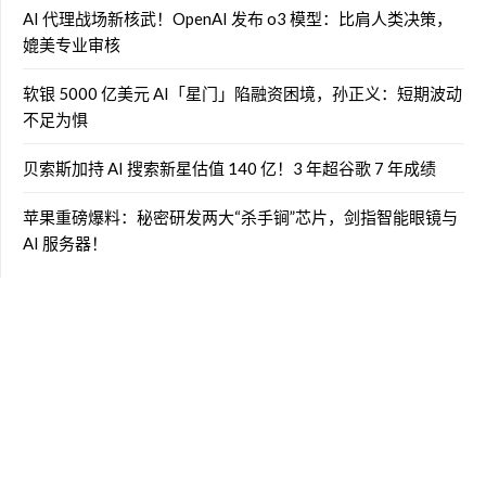
AI 代理战场新核武！OpenAI 发布 o3 模型：比肩人类决策，
媲美专业审核
软银 5000 亿美元 AI「星门」陷融资困境，孙正义：短期波动
不足为惧
贝索斯加持 AI 搜索新星估值 140 亿！3 年超谷歌 7 年成绩
苹果重磅爆料：秘密研发两大“杀手锏”芯片，剑指智能眼镜与
AI 服务器！