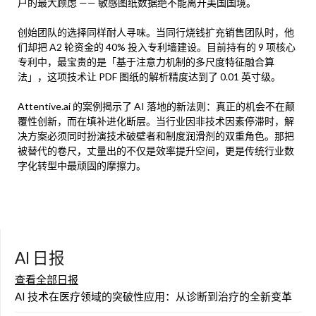
户的最大顾虑 —— 敏感图纸数据绝不能离开美国国境。
创始团队的选择同样耐人寻味。当同行烧钱扩充销售团队时，他
们却把 A2 轮资金的 40% 投入专利墙建设。目前持有的 9 项核心
专利中，最宝贵的是「基于注意力机制的多尺度特征融合算
法」，这项技术让 PDF 图纸的解析精度达到了 0.01 英寸级。
Attentive.ai 的案例揭示了 AI 落地的新法则：真正的机会不在颠
覆性创新，而在填补进化断层。当行业因非技术因素停滞时，解
决方案必须同时扮演技术破壁者和制度润滑剂的双重角色。那把
被替代的卷尺，丈量出的不仅是效率提升空间，更是传统行业数
字化转型中最顽固的摩擦力。
AI 日报
查看全部日报
AI 技术在医疗领域的突破性应用：从诊断到治疗的全新变革