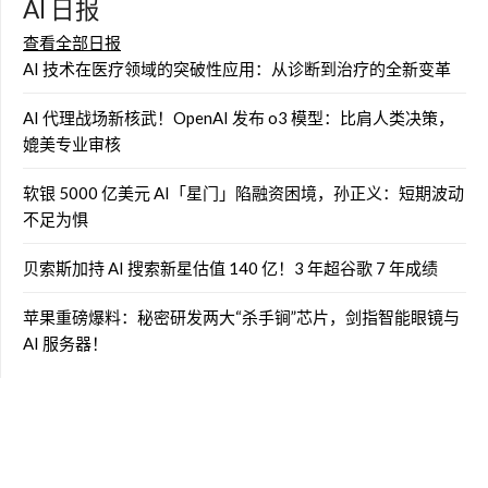
AI 日报
查看全部日报
AI 技术在医疗领域的突破性应用：从诊断到治疗的全新变革
AI 代理战场新核武！OpenAI 发布 o3 模型：比肩人类决策，
媲美专业审核
软银 5000 亿美元 AI「星门」陷融资困境，孙正义：短期波动
不足为惧
贝索斯加持 AI 搜索新星估值 140 亿！3 年超谷歌 7 年成绩
苹果重磅爆料：秘密研发两大“杀手锏”芯片，剑指智能眼镜与
AI 服务器！