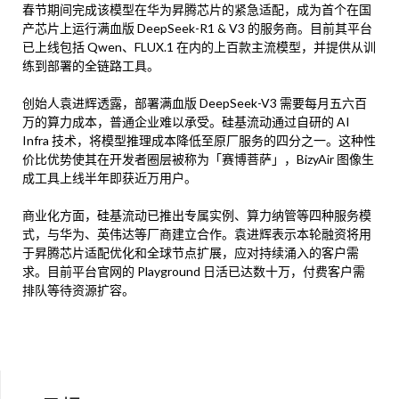
春节期间完成该模型在华为昇腾芯片的紧急适配，成为首个在国
产芯片上运行满血版 DeepSeek-R1 & V3 的服务商。目前其平台
已上线包括 Qwen、FLUX.1 在内的上百款主流模型，并提供从训
练到部署的全链路工具。
创始人袁进辉透露，部署满血版 DeepSeek-V3 需要每月五六百
万的算力成本，普通企业难以承受。硅基流动通过自研的 AI
Infra 技术，将模型推理成本降低至原厂服务的四分之一。这种性
价比优势使其在开发者圈层被称为「赛博菩萨」，BizyAir 图像生
成工具上线半年即获近万用户。
商业化方面，硅基流动已推出专属实例、算力纳管等四种服务模
式，与华为、英伟达等厂商建立合作。袁进辉表示本轮融资将用
于昇腾芯片适配优化和全球节点扩展，应对持续涌入的客户需
求。目前平台官网的 Playground 日活已达数十万，付费客户需
排队等待资源扩容。