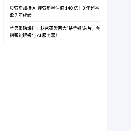
贝索斯加持 AI 搜索新星估值 140 亿！3 年超谷
歌 7 年成绩
苹果重磅爆料：秘密研发两大“杀手锏”芯片，剑
指智能眼镜与 AI 服务器！